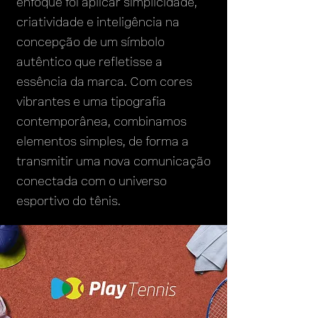
enfoque foi aplicar simplicidade,
criatividade e inteligência na
concepção de um símbolo
autêntico que refletisse a
essência da marca. Com cores
vibrantes e uma tipografia
contemporânea, combinamos
elementos simples, de forma a
transmitir uma nova comunicação
conectada com o universo
esportivo do tênis.