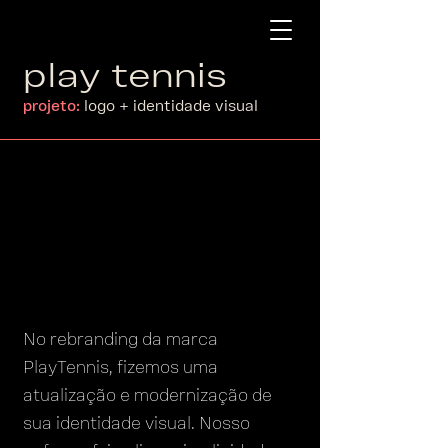
play tennis
projeto:
logo + identidade visual
No rebranding da marca
PlayTennis, fizemos uma
atualização e modernização de
sua identidade visual. Nosso